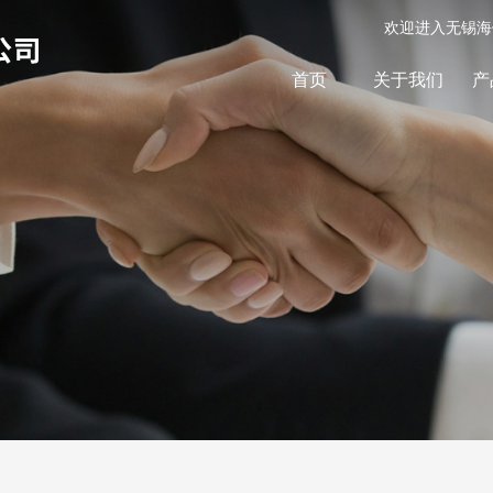
欢迎进入无锡海
首页
关于我们
产