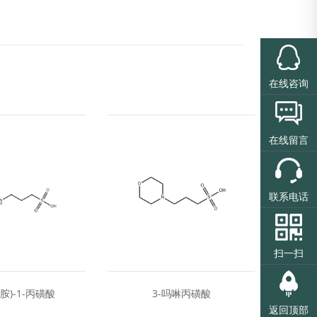
在线咨询
在线留言
联系电话
扫一扫
己胺)-1-丙磺酸
3-吗啉丙磺酸
三
返回顶部