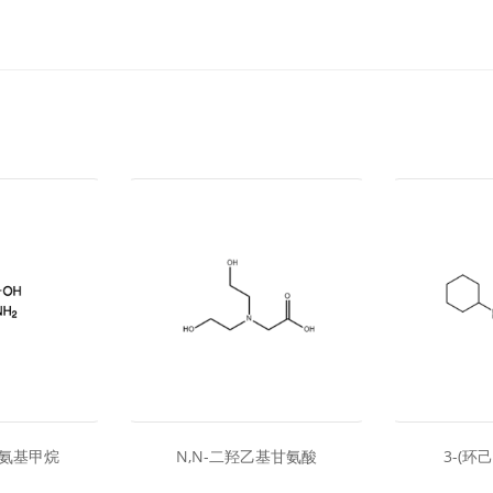
氨基甲烷
N,N-二羟乙基甘氨酸
3-(环