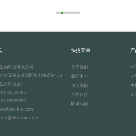
式
快捷菜单
产
生物科技有限公司
关于我们
电
苏省无锡市滨湖区马山梅梁路138
新闻中心
功
生命科技园）
加入我们
生
0-85629785
合作伙伴
金
0-85625359
联系我们
.hlsw-bio.com
info@hlsw-bio.com