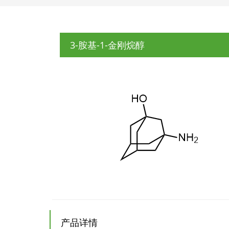
3-胺基-1-金刚烷醇
产品详情