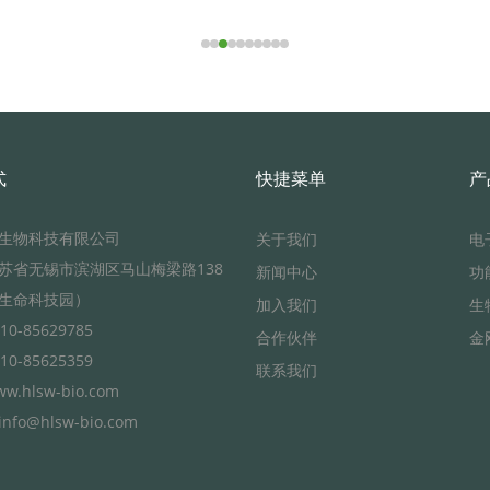
式
快捷菜单
产
生物科技有限公司
关于我们
电
苏省无锡市滨湖区马山梅梁路138
新闻中心
功
生命科技园）
加入我们
生
0-85629785
合作伙伴
金
0-85625359
联系我们
.hlsw-bio.com
info@hlsw-bio.com