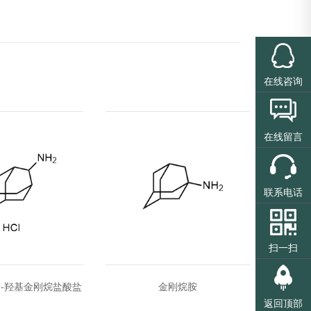
在线咨询
在线留言
联系电话
扫一扫
-1-羟基金刚烷盐酸盐
金刚烷胺
1-乙酰
返回顶部