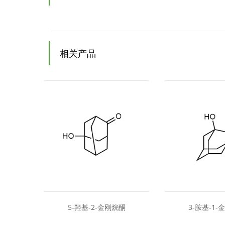
相关产品
烷
5-羟基-2-金刚烷酮
3-胺基-1-